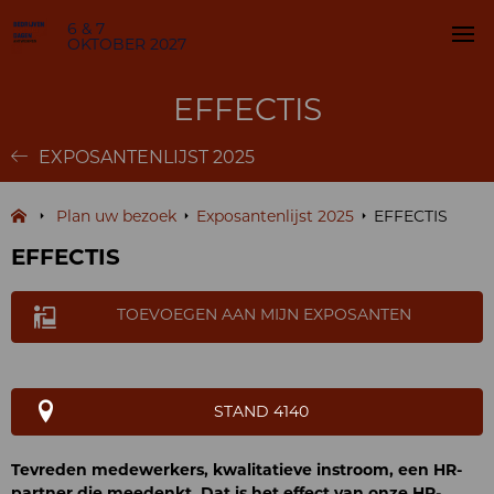
6 & 7
OKTOBER 2027
EFFECTIS
EXPOSANTENLIJST 2025
Plan uw bezoek
Exposantenlijst 2025
EFFECTIS
EFFECTIS
TOEVOEGEN AAN MIJN EXPOSANTEN
STAND 4140
Tevreden medewerkers, kwalitatieve instroom, een HR-
partner die meedenkt. Dat is het effect van onze HR-