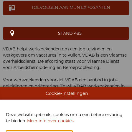
TOEVOEGEN AAN MIJN EXPOSANTEN
STAND 485
VDAB helpt werkzoekenden om een job te vinden en
werkgevers om vacatures in te vullen. VDAB is een Vlaamse
overheidsdienst. De afkorting staat voor Vlaamse Dienst
voor Arbeidsbemiddeling en Beroepsopleiding.
Voor werkzoekenden voorziet VDAB een aanbod in jobs,
opleidingen en oriëntering. Zo wil VDAB werkzoekenden in
Vlaanderen en Brussel ondersteunen om een job te vinden
Cookie-instellingen
en maximaal hun talenten te ontplooien.
VDAB is er ook voor werkgevers. Zij kunnen rekenen op
Deze website gebruikt cookies om u een betere ervaring
VDAB om hun vacatures te publiceren en er kandidaten voor
te bieden.
Meer info over cookies
.
te vinden. Voor hen voorziet VDAB een aanbod om
kandidaten om te vormen tot de ideale werknemer.