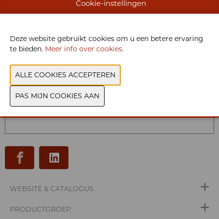
digitaliseringsproces. Van begin tot einde, met opleiding en
Cookie-instellingen
ondersteuning op maat, in de eigen taal en door lokale
consultants.
Deze website gebruikt cookies om u een betere ervaring
te bieden.
Meer info over cookies
.
U hebt geen toestemming gegeven om deze
content te zien. Pas uw cookie-instellingen
aan om deze content te zien.
Cookies bekijken
WEBSITE & CATALOGUS
PRODUCTGROEP