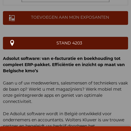
TOEVOEGEN AAN MIJN EXPOSANTEN
STAND 4203
Adsolut software: van e-facturatie en boekhouding tot
compleet ERP-pakket. Efficiëntie en inzicht op maat van
Belgische kmo’s
Gaan u of uw medewerkers, salesmensen of techniekers vaak
de baan op? Werkt u met magazijniers? Werk mobiel met
onze geïntegreerde apps en geniet van optimale
connectiviteit.
De Adsolut software wordt in België ontwikkeld voor
ondernemers en accountants. Wolters Kluwer is uw trouwe
partner en begeleidt uw bedrijf doorheen het