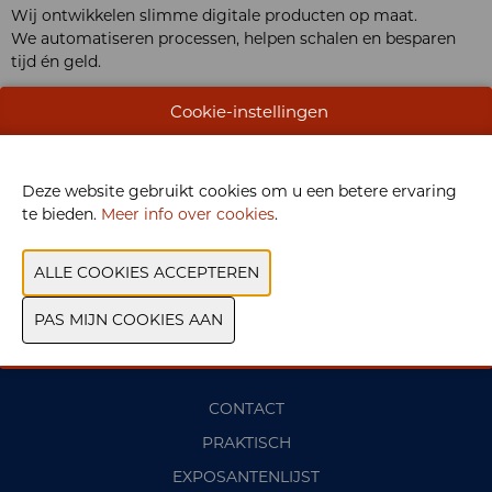
Wij ontwikkelen slimme digitale producten op maat.
We automatiseren processen, helpen schalen en besparen
tijd én geld.
Cookie-instellingen
WEBSITE CATALOGUS
PRODUCTGROEP
Deze website gebruikt cookies om u een betere ervaring
te bieden.
Meer info over cookies
.
VORIGE
VOLGENDE
CONTACT
PRAKTISCH
EXPOSANTENLIJST