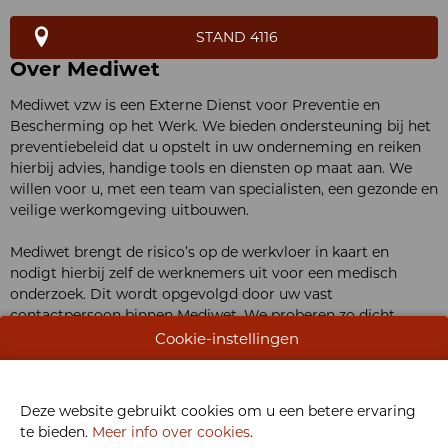
STAND 4116
Over Mediwet
Mediwet vzw is een Externe Dienst voor Preventie en
Bescherming op het Werk. We bieden ondersteuning bij het
preventiebeleid dat u opstelt in uw onderneming en reiken
hierbij advies, handige tools en diensten op maat aan. We
willen voor u, met een team van specialisten, een gezonde en
veilige werkomgeving uitbouwen.
Mediwet brengt de risico’s op de werkvloer in kaart en
nodigt hierbij zelf de werknemers uit voor een medisch
onderzoek. Dit wordt opgevolgd door uw vast
contactpersoon binnen Mediwet. We proberen zo dicht
mogelijk tot bij u te komen door een centrum in de buurt
Cookie-instellingen
aan te bieden en zijn flexibel naar locaties voor de medische
onderzoeken. We hebben een uitgebreide ervaring in diverse
sectoren, die we kunnen gebruiken om u optimaal te
Deze website gebruikt cookies om u een betere ervaring
ondersteunen en te adviseren. U bent diegene waarvoor wij
te bieden.
Meer info over cookies
.
ons optimaal inzetten, elke dag opnieuw.