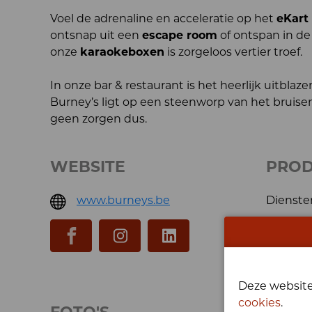
Voel de adrenaline en acceleratie op het
eKart 
ontsnap uit een
escape room
of ontspan in de
onze
karaokeboxen
is zorgeloos vertier troef.
In onze bar & restaurant is het heerlijk uitbl
Burney’s ligt op een steenworp van het bruisen
geen zorgen dus.
WEBSITE
PRO
www.burneys.be
Dienste
Deze website
cookies
.