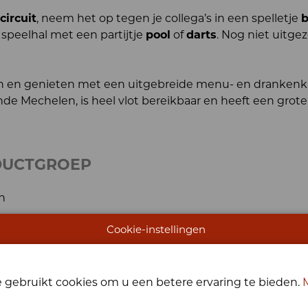
circuit
, neem het op tegen je collega’s in een spelletje
b
 speelhal met een partijtje
pool
of
darts
. Nog niet uitge
azen en genieten met een uitgebreide menu- en drankenk
de Mechelen, is heel vlot bereikbaar en heeft een grote
DUCTGROEP
n
Cookie-instellingen
 gebruikt cookies om u een betere ervaring te bieden.