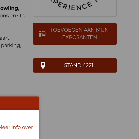
owling
,
zongen? In
TOEVOEGEN AAN MIJN
EXPOSANTEN
aart.
 parking,
STAND 4221
Meer info over