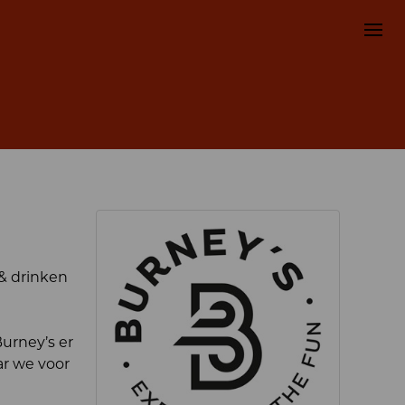
 & drinken
Burney’s er
ar we voor