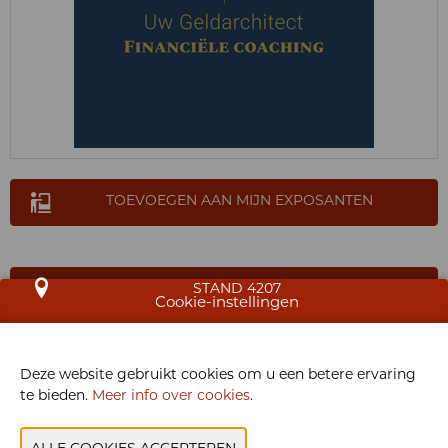
TOEVOEGEN AAN MIJN EXPOSANTEN
STAND 4207
Cookie-instellingen
Uw Geldarchitect staat voor: Financiële coaching en
begeleiding voor ambitieuze ondernemers en
Deze website gebruikt cookies om u een betere ervaring
beslissingsnemers. Vanuit 6 pijlers (betalingsverkeer,
te bieden.
Meer info over cookies
.
kredieten, verzekeringen, pensioenopbouw, beleggen
envastgoed) werken we naar een optimale financiële
huishouding in jouw privé-en zakelijk leven