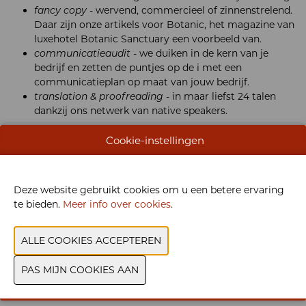
fancy copy
- wervend, commercieel of zinnenstrelend.
Daar zijn onze artikels voor Botanic, het magazine van
luxehotel Botanic Sanctuary een voorbeeld van.
communicatieaudit
- we duiken in de kern van je
bedrijf en zetten de puntjes op de i met een
communicatieplan op maat van jouw bedrijf.
translation & proofreading
- in maar liefst 24 talen
dankzij ons netwerk van native speakers.
Als strategische taalpartner kan je ook op ons rekenen voor
Cookie-instellingen
meer structurele ondersteuning. Onder de vlag
Business
Support
bieden we langdurige administratieve of
marketing- en communicatieondersteuning, on site of
Deze website gebruikt cookies om u een betere ervaring
remote.
te bieden.
Meer info over cookies
.
En ken je
BookStories
al? Long copy die blijft plakken
dankzij totaalconcepten in print. Voor als het eens iets meer
mag zijn dan de zoveelste vluchtige digitale campagne.
Magazines, salontafelboeken, brochures: check. Of daag ons
uit met jouw idee.