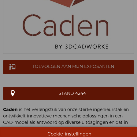
TOEVOEGEN AAN MIJN EXPOSANTEN
STAND 4244
Caden
is het verlengstuk van onze sterke ingenieurstak en
ontwikkelt innovatieve mechanische oplossingen in een
CAD-model als antwoord op diverse uitdagingen en dat in
een brede industriële context. Naast het design besteden we
Cookie-instellingen
bovendien veel aandacht aan esthetiek, gebruikservaring en