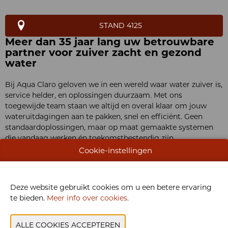
STAND 4125
Meer dan 35 jaar lang uw betrouwbare
partner voor zuiver zacht en gezond
water
Bij Aqua Claro geloven we in een wereld waar water zuiver is,
service helder, en oplossingen duurzaam. Met ons
toegewijde team staan we altijd en overal klaar om jouw
wateruitdagingen aan te pakken, snel en efficiënt. Geen
standaardoplossingen, maar op maat gemaakte systemen
die vandaag werken én toekomstbestendig zijn.
Cookie-instellingen
Samen maken we duurzaamheid niet alleen haalbaar, maar
vanzelfsprekend, met hart en verstand. Kies Aqua Claro voor
wateroplossingen die écht verschil maken.
Deze website gebruikt cookies om u een betere ervaring
te bieden.
Meer info over cookies
.