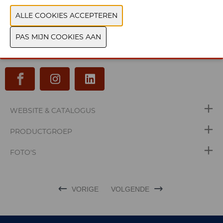
Stik je eigen zero-waste notebook op onze beursstand &
ontdek de schoonheid van afval.
WEBSITE & CATALOGUS
PRODUCTGROEP
FOTO'S
VORIGE
VOLGENDE