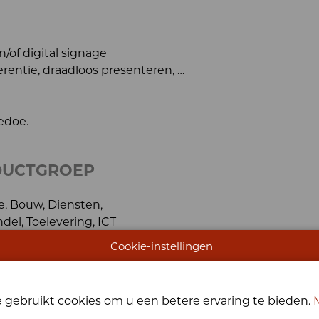
of digital signage
rentie, draadloos presenteren, …
edoe.
DUCTGROEP
e, Bouw, Diensten,
del, Toelevering, ICT
Cookie-instellingen
 gebruikt cookies om u een betere ervaring te bieden.