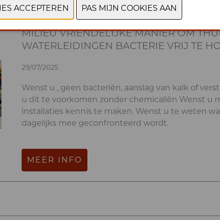
MILIEU VRIENDELIJKE MANIER OM THUI
WATERLEIDINGEN BACTERIE VRIJ TE H
29/07/2025
Wenst u , geen bacteriën, aanslag van kalk of vers
u dit te voorkomen zonder chemicaliën Wenst u 
installaties kennis te maken. Wenst u te weten wat 
dagelijks mee geconfronteerd wordt.
MEER INFO