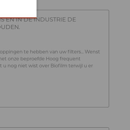
S EN IN DE INDUSTRIE DE
OUDEN.
toppingen te hebben van uw filters... Wenst
met onze beproefde Hoog frequent
u nog niet wist over Biofilm terwijl u er