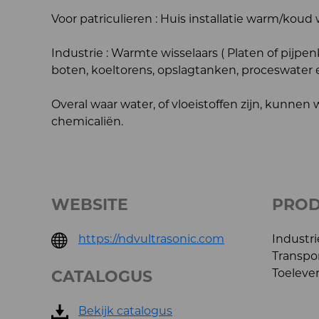
Voor patriculieren : Huis installatie warm/koud 
Industrie : Warmte wisselaars ( Platen of pijpen
boten, koeltorens, opslagtanken, proceswater 
Overal waar water, of vloeistoffen zijn, kunnen
chemicaliën.
WEBSITE
PRO
https://ndvultrasonic.com
Industri
Transpor
Toeleve
CATALOGUS
Bekijk catalogus