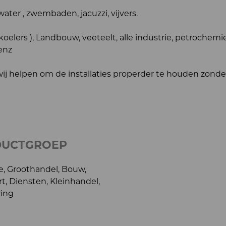
water , zwembaden, jacuzzi, vijvers.
koelers ), Landbouw, veeteelt, alle industrie, petrochemie
enz
 wij helpen om de installaties properder te houden zonde
DUCTGROEP
e, Groothandel, Bouw,
t, Diensten, Kleinhandel,
ring