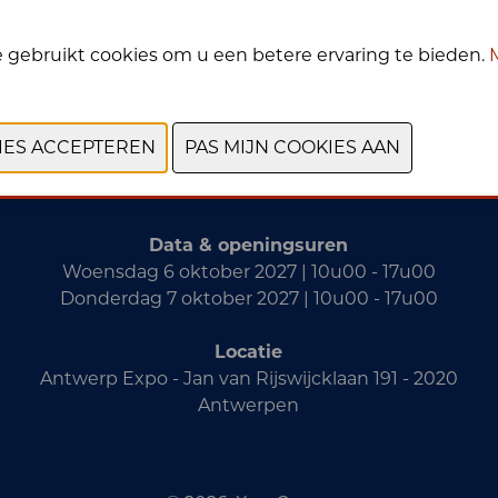
 gebruikt cookies om u een betere ervaring te bieden.
VORIGE
VOLGENDE
Data & openingsuren
Woensdag 6 oktober 2027 | 10u00 - 17u00
Donderdag 7 oktober 2027 | 10u00 - 17u00
Locatie
Antwerp Expo - Jan van Rijswijcklaan 191 - 2020
Antwerpen