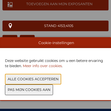
TOEVOEGEN AAN MIJN EXPOSANTEN
STAND 4153;4105
Cookie-instellingen
WEBSITE CATALOGUS
Deze website gebruikt cookies om u een betere ervaring
te bieden.
Meer info over cookies
.
PRODUCTGROEP
FOTO'S
VORIGE
VOLGENDE