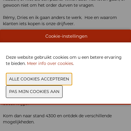
gewoon niet om het order durven te vragen.
Rémy, Dries en ik gaan anders te werk. Hoe en waarom
klanten iets kopen is onze drijfveer.
Cookie-instellingen
We spreken van de "buyer journey", van een cadans in
prospecteren, van een salescultuur en komen dat allemaal
graag in gang zetten bij jouw bedrijf. Geen theoretische
termen, wel pragmatische tips en tricks omdat wij over alles
Deze website gebruikt cookies om u een betere ervaring
in sales uit ervaring spreken.
te bieden.
Meer info over cookies
.
Ah, aha dat wist ik niet, had ik dat maar eerder geweten, ...
krijgen wij heel vaak te horen en dat inspireert ons elke dag
weer.
Wil jij ook zo'n moment beleven waardoor jouw sales een
boost krijgt?
Kom dan naar stand 4300 en ontdek de verschillende
mogelijkheden.