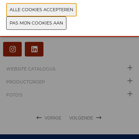
BK Consulting is AFAS-expert in ordermanagement,
financieel, projectmanagement, crm, hrm en Payroll. Een
hele boterham, waarbij een gezonde mix van humor en
positivisme de basis vormt voor een goede samenwerking.
WEBSITE CATALOGUS
PRODUCTGROEP
FOTO'S
VORIGE
VOLGENDE